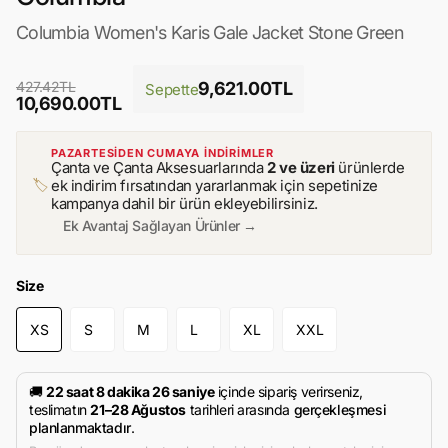
Columbia Women's Karis Gale Jacket Stone Green
427.42TL
9,621.00TL
Sepette
10,690.00TL
PAZARTESİDEN CUMAYA İNDİRİMLER
Çanta ve Çanta Aksesuarlarında
2 ve üzeri
ürünlerde
🏷️
ek indirim fırsatından yararlanmak için sepetinize
kampanya dahil bir ürün ekleyebilirsiniz.
Ek Avantaj Sağlayan Ürünler →
Size
XS
S
M
L
XL
XXL
🚚
22 saat 8 dakika 26 saniye
içinde sipariş verirseniz,
teslimatın
21–28 Ağustos
tarihleri arasında
gerçekleşmesi
planlanmaktadır
.