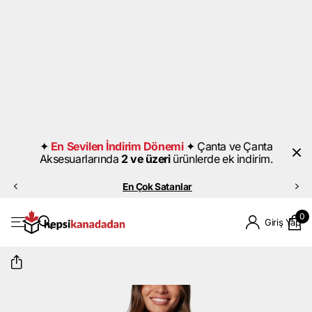
⟶ En Sevilen İndirim Dönemi
Çanta ve Çanta Aksesuarlarında 2 ve
01
07
28
Üzeri Ürünlerde Ek İndirimin Bitmesine
Saat
Dakika
Saniye
Son⏰;
Ürünleri İncele
✦
En Sevilen İndirim Dönemi
✦
Çanta ve Çanta
Aksesuarlarında
2 ve üzeri
ürünlerde ek indirim.
En Çok Satanlar
0
Giriş Yap