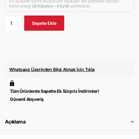
Bu süreden sonra oluşturulan siparişler için planlanan tahmini
teslim aralığı
28 Ağustos – 4 Eylül
şeklindedir.
Sepete Ekle
Whatsapp Üzerinden Bilgi Almak İçin Tıkla
Tüm Ürünlerde Sepette Ek Sürpriz İndirimler!
Güvenli Alışveriş
Açıklama