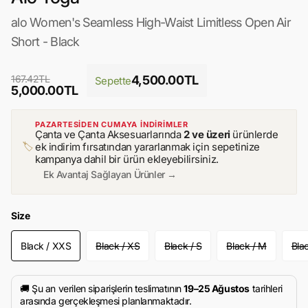
alo Women's Seamless High-Waist Limitless Open Air
Short - Black
167.42TL
4,500.00TL
Sepette
5,000.00TL
PAZARTESİDEN CUMAYA İNDİRİMLER
Çanta ve Çanta Aksesuarlarında
2 ve üzeri
ürünlerde
🏷️
ek indirim fırsatından yararlanmak için sepetinize
kampanya dahil bir ürün ekleyebilirsiniz.
Ek Avantaj Sağlayan Ürünler →
Size
Black / XXS
Black / XS
Black / S
Black / M
Blac
🚚 Şu an verilen siparişlerin teslimatının
19–25 Ağustos
tarihleri
arasında gerçekleşmesi planlanmaktadır.