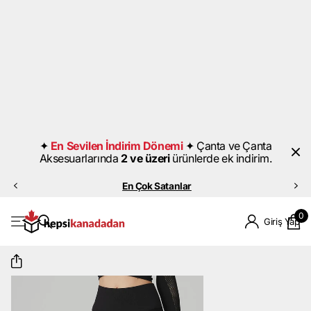
⟶ En Sevilen İndirim Dönemi
Çanta ve Çanta Aksesuarlarında 2 ve
14
22
14
Üzeri Ürünlerde Ek İndirimin Bitmesine
Saat
Dakika
Saniye
Son⏰;
Ürünleri İncele
✦
En Sevilen İndirim Dönemi
✦
Çanta ve Çanta
Aksesuarlarında
2 ve üzeri
ürünlerde ek indirim.
En Çok Satanlar
0
Giriş Yap